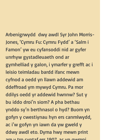
Arbenigrwydd  dwy awdl Syr John Morris-
Jones, ‘Cymru Fu: Cymru Fydd’ a ‘Salm i 
Famon’ yw eu cyfansoddi nid ar gyfer 
unrhyw gystadleuaeth ond ar 
gymhelliad y galon, i ymarfer y grefft ac i 
leisio teimladau bardd ifanc mewn 
cyfnod a oedd yn llawn addewid am 
ddeffroad ym mywyd Cymru. Pa mor 
ddilys oedd yr addewid hwnnw? Sut y 
bu iddo droi’n siom? A pha bethau 
ynddo sy’n berthnasol o hyd? Buom yn 
gofyn y cwestiynau hyn ers canmlwydd, 
ac i’w gofyn yn iawn da yw gweld y 
ddwy awdl eto. Dyma hwy mewn print 
am y tro cyntaf ers 1907, ac yn gwmni 