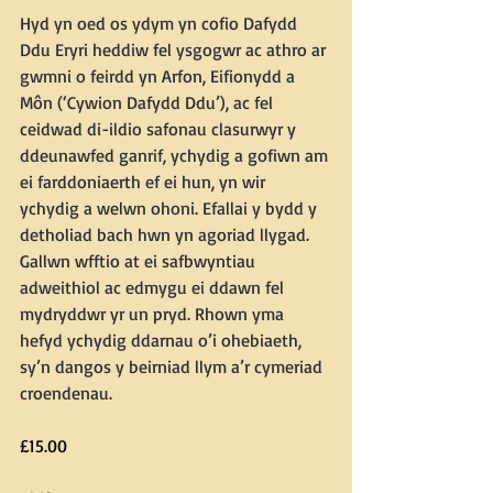
Hyd yn oed os ydym yn cofio Dafydd 
Ddu Eryri heddiw fel ysgogwr ac athro ar 
gwmni o feirdd yn Arfon, Eifionydd a 
Môn (‘Cywion Dafydd Ddu’), ac fel 
ceidwad di-ildio safonau clasurwyr y 
ddeunawfed ganrif, ychydig a gofiwn am 
ei farddoniaerth ef ei hun, yn wir 
ychydig a welwn ohoni. Efallai y bydd y 
detholiad bach hwn yn agoriad llygad.  
Gallwn wfftio at ei safbwyntiau 
adweithiol ac edmygu ei ddawn fel 
mydryddwr yr un pryd. Rhown yma 
hefyd ychydig ddarnau o’i ohebiaeth, 
sy’n dangos y beirniad llym a’r cymeriad 
croendenau.
£15.00