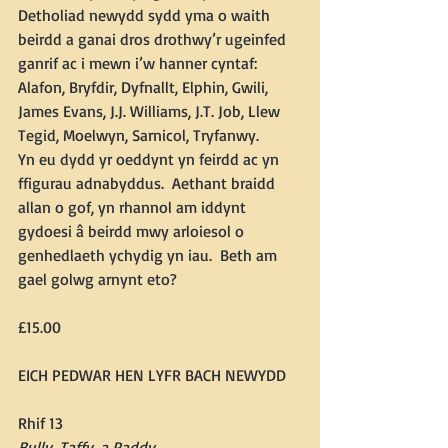
Detholiad newydd sydd yma o waith 
beirdd a ganai dros drothwy’r ugeinfed 
ganrif ac i mewn i’w hanner cyntaf:  
Alafon, Bryfdir, Dyfnallt, Elphin, Gwili, 
James Evans, J.J. Williams, J.T. Job, Llew 
Tegid, Moelwyn, Sarnicol, Tryfanwy.
Yn eu dydd yr oeddynt yn feirdd ac yn 
ffigurau adnabyddus.  Aethant braidd 
allan o gof, yn rhannol am iddynt 
gydoesi â beirdd mwy arloiesol o 
genhedlaeth ychydig yn iau.  Beth am 
gael golwg arnynt eto?
£15.00
EICH PEDWAR HEN LYFR BACH NEWYDD
Rhif 13
Bully, Taffy, a Paddy