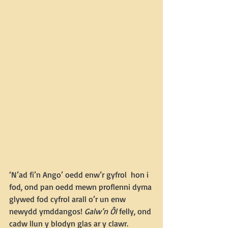
‘N’ad fi’n Ango’ oedd enw’r gyfrol  hon i 
fod, ond pan oedd mewn proflenni dyma 
glywed fod cyfrol arall o’r un enw 
newydd ymddangos! 
Galw’n Ôl
 felly, ond 
cadw llun y blodyn glas ar y clawr. 