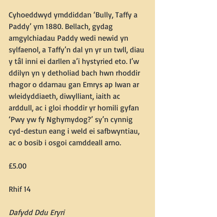
Cyhoeddwyd ymddiddan ‘Bully, Taffy a 
Paddy’ ym 1880. Bellach, gydag 
amgylchiadau Paddy wedi newid yn 
sylfaenol, a Taffy’n dal yn yr un twll, diau 
y tâl inni ei darllen a’i hystyried eto. I’w 
ddilyn yn y detholiad bach hwn rhoddir 
rhagor o ddarnau gan Emrys ap Iwan ar 
wleidyddiaeth, diwylliant, iaith ac 
arddull, ac i gloi rhoddir yr homili gyfan 
‘Pwy yw fy Nghymydog?’ sy’n cynnig 
cyd-destun eang i weld ei safbwyntiau, 
ac o bosib i osgoi camddeall arno.
£5.00  
Rhif 14
Dafydd Ddu Eryri  